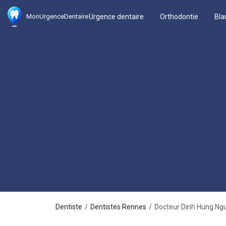
Urgence dentaire
Orthodontie
Bla
MonUrgenceDentaire
Dentiste
Dentistes Rennes
Docteur Dinh Hung Ng