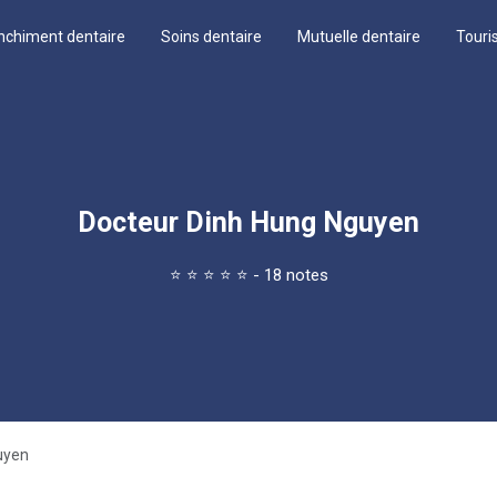
nchiment dentaire
Soins dentaire
Mutuelle dentaire
Touri
Docteur Dinh Hung Nguyen
⭐
⭐
⭐
⭐
⭐
- 18 notes
uyen