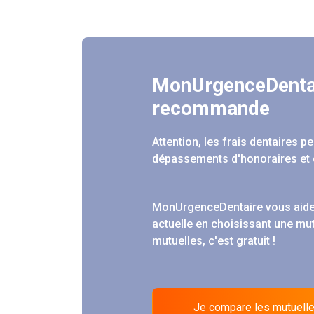
MonUrgenceDenta
recommande
Attention, les frais dentaires 
dépassements d'honoraires et 
MonUrgenceDentaire vous aide
actuelle en choisissant une mu
mutuelles, c'est gratuit !
Je compare les mutuell