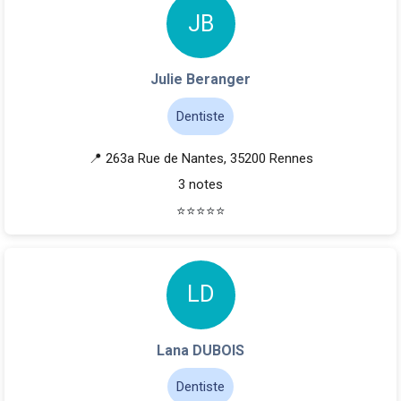
J
B
Julie Beranger
Dentiste
📍 263a Rue de Nantes, 35200 Rennes
3 notes
⭐
⭐
⭐
⭐
⭐
L
D
Lana DUBOIS
Dentiste