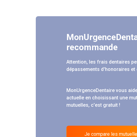
MonUrgenceDenta
recommande
Attention, les frais dentaires 
dépassements d'honoraires et 
MonUrgenceDentaire vous aide
actuelle en choisissant une mu
mutuelles, c'est gratuit !
Je compare les mutuell