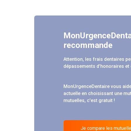
MonUrgenceDenta
recommande
Attention, les frais dentaires 
dépassements d'honoraires et 
MonUrgenceDentaire vous aide
actuelle en choisissant une mu
mutuelles, c'est gratuit !
Je compare les mutuell