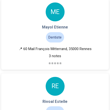
M
E
Mayol Etienne
Dentiste
📍 60 Mail François Mitterrand, 35000 Rennes
3 notes
⭐
⭐
⭐
⭐
⭐
R
E
Rivoal Estelle