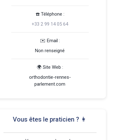
☎️️ Téléphone :
+33 2 99 14 05 64
️✉️ Email :
Non renseigné
🌍 Site Web :
orthodontie-rennes-
parlement.com
Vous êtes le praticien ? 👩