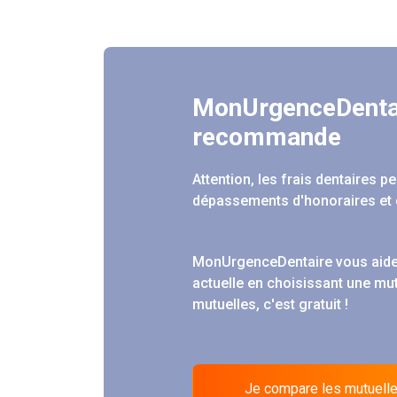
MonUrgenceDenta
recommande
Attention, les frais dentaires 
dépassements d'honoraires et 
MonUrgenceDentaire vous aide
actuelle en choisissant une mu
mutuelles, c'est gratuit !
Je compare les mutuell