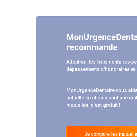
MonUrgenceDenta
recommande
Attention, les frais dentaires 
dépassements d'honoraires et 
MonUrgenceDentaire vous aide
actuelle en choisissant une mu
mutuelles, c'est gratuit !
Je compare les mutuell