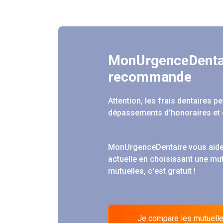
MonUrgenceDenta
recommande
Attention, les frais dentaires 
dépassements d'honoraires et 
MonUrgenceDentaire vous aide
actuelle en choisissant une mu
mutuelles, c'est gratuit !
Je compare les mutuell