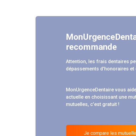
MonUrgenceDenta
recommande
Attention, les frais dentaires 
dépassements d'honoraires et 
MonUrgenceDentaire vous aide
actuelle en choisissant une mu
mutuelles, c'est gratuit !
Je compare les mutuell