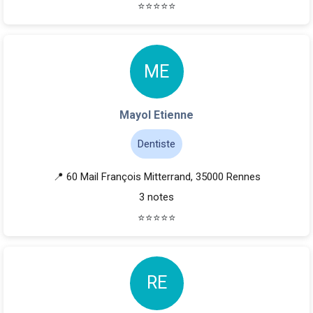
⭐
⭐
⭐
⭐
⭐
M
E
Mayol Etienne
Dentiste
📍 60 Mail François Mitterrand, 35000 Rennes
3 notes
⭐
⭐
⭐
⭐
⭐
R
E