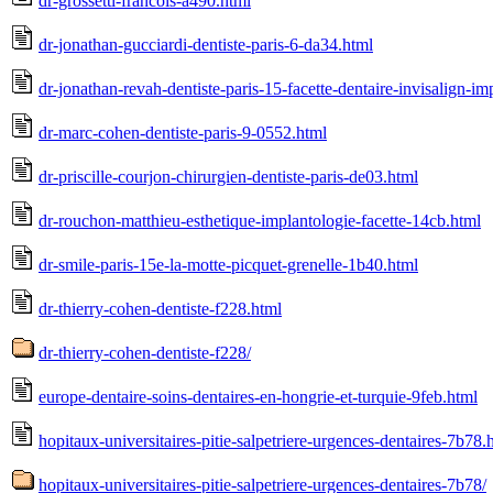
dr-grossetti-francois-a490.html
dr-jonathan-gucciardi-dentiste-paris-6-da34.html
dr-jonathan-revah-dentiste-paris-15-facette-dentaire-invisalign-im
dr-marc-cohen-dentiste-paris-9-0552.html
dr-priscille-courjon-chirurgien-dentiste-paris-de03.html
dr-rouchon-matthieu-esthetique-implantologie-facette-14cb.html
dr-smile-paris-15e-la-motte-picquet-grenelle-1b40.html
dr-thierry-cohen-dentiste-f228.html
dr-thierry-cohen-dentiste-f228/
europe-dentaire-soins-dentaires-en-hongrie-et-turquie-9feb.html
hopitaux-universitaires-pitie-salpetriere-urgences-dentaires-7b78.
hopitaux-universitaires-pitie-salpetriere-urgences-dentaires-7b78/