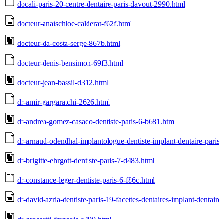
docali-paris-20-centre-dentaire-paris-davout-2990.html
docteur-anaischloe-calderat-f62f.html
docteur-da-costa-serge-867b.html
docteur-denis-bensimon-69f3.html
docteur-jean-bassil-d312.html
dr-amir-gargaratchi-2626.html
dr-andrea-gomez-casado-dentiste-paris-6-b681.html
dr-arnaud-odendhal-implantologue-dentiste-implant-dentaire-par
dr-brigitte-ehrgott-dentiste-paris-7-d483.html
dr-constance-leger-dentiste-paris-6-f86c.html
dr-david-azria-dentiste-paris-19-facettes-dentaires-implant-dentai