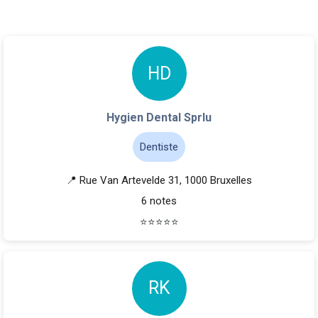
H
D
Hygien Dental Sprlu
Dentiste
📍 Rue Van Artevelde 31, 1000 Bruxelles
6 notes
⭐
⭐
⭐
⭐
⭐
R
K