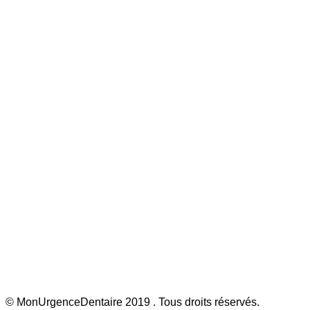
Blanchiment dentaire Paris
Blanchiment dentaire Bordeaux
Blanchiment dentaire Lille
Blanchiment dentaire Marseille
Cabinets dentaires
Cabinets dentaires Dentego
Cabinets dentaires Dr Smile
© MonUrgenceDentaire 2019 . Tous droits réservés.