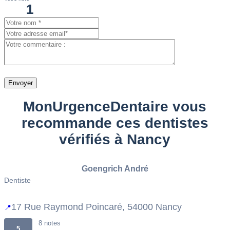
Envoyer
MonUrgenceDentaire vous
recommande ces dentistes
vérifiés à Nancy
Goengrich André
Dentiste
17 Rue Raymond Poincaré, 54000 Nancy
📍
8 notes
5