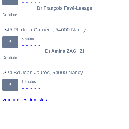
⭐ ⭐ ⭐ ⭐ ⭐
Dr François Favé-Lesage
Dentiste
45 Pl. de la Carrière, 54000 Nancy
📍
5 notes
5
⭐ ⭐ ⭐ ⭐ ⭐
Dr Amina ZAGHZI
Dentiste
24 Bd Jean Jaurès, 54000 Nancy
📍
13 notes
5
⭐ ⭐ ⭐ ⭐ ⭐
Voir tous les dentistes
Attention cet email ne permet pas de rentrer en
contact avec un dentiste.
Urgence dentaire &